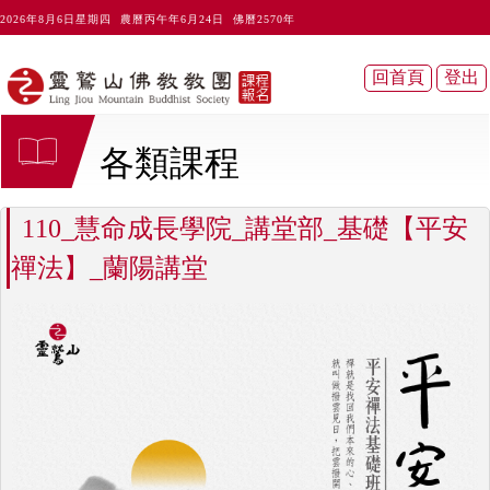
2026年8月6日星期四 農曆丙午年6月24日 佛曆2570年
各類課程
110_慧命成長學院_講堂部_基礎【平安
禪法】_蘭陽講堂