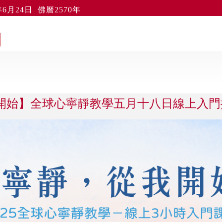
6月24日 佛曆2570年
我開始】全球心寧靜教學五月十八日線上入