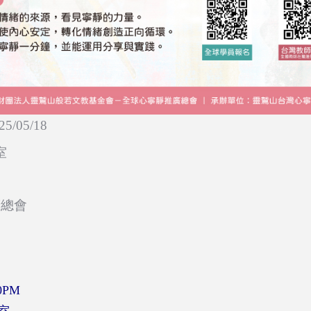
25/05/18
室
廣總會
00PM