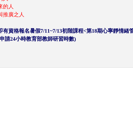
來的人
與推廣之人
資格報名暑假7/11~7/13初階課程<第18期心寧靜情
申請24小時教育部教師研習時數)