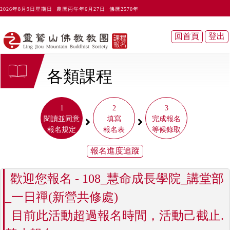
2026年8月9日星期日 農曆丙午年6月27日 佛曆2570年
各類課程
1
2
3
閱讀並同意
填寫
完成報名
報名規定
報名表
等候錄取
歡迎您報名 - 108_慧命成長學院_講堂部
_一日禪(新營共修處)
目前此活動超過報名時間，活動己截止.