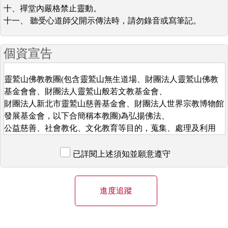
十、禪堂內嚴格禁止靈動。
十一、 聽受心道師父開示傳法時，請勿錄音或寫筆記。
個資宣告
靈鷲山佛教教團(包含靈鷲山無生道場、財團法人靈鷲山佛教
基金會會、財團法人靈鷲山般若文教基金會、
財團法人新北市靈鷲山慈善基金會、財團法人世界宗教博物館
發展基金會，以下合簡稱本教團)為弘揚佛法、
公益慈善、社會教化、文化教育等目的，蒐集、處理及利用
台端個人資料，
特依據個人資料保護法第八條第一項之規定，告知 台端下列
已詳閱上述須知並願意遵守
事項，敬請詳閱：
一、蒐集之目的：
本教團基於服務大眾暨進行宗教、非營利組織業務、社會服務
或社會工作、博物館、美術館，
紀念館、圖書館、出版品管理、公益募款、消費者，客戶管理