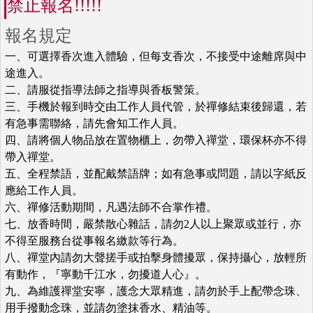
禁止報名!!!!!
報名規定
一、可選擇香次進入體驗，但每支香次，不接受中途離席與中
途進入。
二、請服從指導法師之指導與香板警策。
三、手機於報到時交由工作人員代管，於禪修結束後歸還，若
有急事需聯絡，請先會知工作人員。
四、請將個人物品放在置物櫃上，勿帶入禪堂，環保杯亦不得
帶入禪堂。
五、全程禁語，並配戴禁語牌；如有急事或問題，請以字紙反
應給工作人員。
六、禪修活動期間，凡遇法師不合掌作禮。
七、放香時間，嚴禁散心雜話，請勿2人以上聚眾或並行，亦
不得至服務台從事報名繳款等行為。
八、禪堂內請勿大聲搓手或拍擊身體擾眾，保持攝心，放輕所
有動作，『寧動千江水，勿擾道人心』。
九、為維護禪堂安寧，護念大眾精進，請勿於手上配帶念珠、
用手撥動念珠，並請勿塗抹香水、精油等。