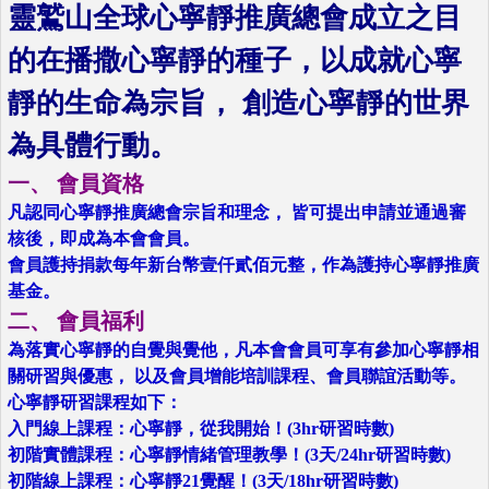
靈鷲山全球心寧靜推廣總會成立之目
的在播撒心寧靜的種子，以成就心寧
靜的生命為宗旨， 創造心寧靜的世界
為具體行動。
一、 會員資格
凡認同心寧靜推廣總會宗旨和理念， 皆可提出申請並通過審
核後，即成為本會會員。
會員護持捐款每年新台幣壹仟貳佰元整，作為護持心寧靜推廣
基金。
二、 會員福利
為落實心寧靜的自覺與覺他，凡本會會員可享有參加心寧靜相
關研習與優惠， 以及會員增能培訓課程、會員聯誼活動等。
心寧靜研習課程如下：
入門線上課程：心寧靜，從我開始！(3hr研習時數)
初階實體課程：心寧靜情緒管理教學！(3天/24hr研習時數)
初階線上課程：心寧靜21覺醒！(3天/18hr研習時數)