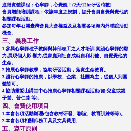
進階實體課程：心寧靜，心覺醒！(2天/12hr研習時數)
會員增能培訓課程：依該年度之規劃，提升會員自覺與覺他的
相關課程活動。
參加每年召開臺灣會員大會權益及及相關各項海內外聯誼活動
機會。
三、 義務工作
1.參與心寧靜種子教師與幹部志工之人才培訓,實踐心寧靜的願
力,展現個人影 響力,從家庭到社會成就自利利他、自覺覺他的
生命。
2.推展心寧靜教學，協助研習活動，落實生命教育。
3.踐行心寧靜的推廣，以學校、企業、社團為主，從個人到團
體皆可。
4.協助靈鷲山講堂中心推廣心寧靜相關課程活動(如:兒童或親
子營、普仁獎 等)。
四、會費使用項目
1.本會各項活動辦理(包含教材研發、聯誼、教育訓練等等)。
2.本會各項相關庶務工具及文具費用
。
五、遵守原則