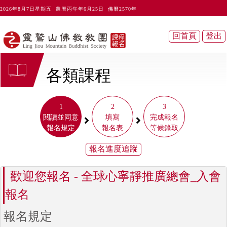
2026年8月7日星期五 農曆丙午年6月25日 佛曆2570年
各類課程
1
2
3
閱讀並同意
填寫
完成報名
報名規定
報名表
等候錄取
歡迎您報名 - 全球心寧靜推廣總會_入會
報名
報名規定