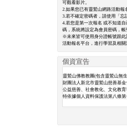
可觀看影片。
2.如果您已有靈鷲山網路活動
3.若不確定密碼者，請使用「忘
4.若您是第一次報名 或不知
碼，系統將設定為會員密碼，帳
※未來皆可使用身分證帳號跟此設
活動報名平台，進行學習及相關
個資宣告
靈鷲山佛教教團(包含靈鷲山無
財團法人新北市靈鷲山慈善基金
公益慈善、社會教化、文化教育
特依據個人資料保護法第八條第
一、蒐集之目的：
本教團基於服務大眾暨進行宗教
紀念館、圖書館、出版品管理、