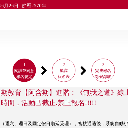
6月26日 佛曆2570年
1
2
3
閱讀並同意
填寫
完成報名
報名規定
報名表
等候錄取
24 四期教育【阿含期】進階：《無我之道》
間，活動己截止.禁止報名!!!!!
週五（週六、週日及國定假日順延受理），審核通過後，系統自動