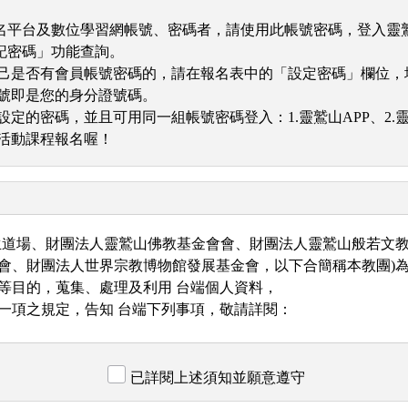
報名平台及數位學習網帳號、密碼者，請使用此帳號密碼，登入靈
記密碼」功能查詢。
道自己是否有會員帳號密碼的，請在報名表中的「設定密碼」欄位
號即是您的身分證號碼。
定的密碼，並且可用同一組帳號密碼登入：1.靈鷲山APP、2.
活動課程報名喔！
生道場、財團法人靈鷲山佛教基金會會、財團法人靈鷲山般若文
會、財團法人世界宗教博物館發展基金會，以下合簡稱本教團)
等目的，蒐集、處理及利用 台端個人資料，
一項之規定，告知 台端下列事項，敬請詳閱：
、非營利組織業務、社會服務或社會工作、博物館、美術館，
已詳閱上述須知並願意遵守
公益募款、消費者，客戶管理與服務、志工管理、學員資料管