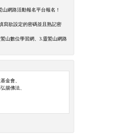
鷲山網路活動報名平台報名！
，填寫欲設定的密碼並且熟記密
靈鷲山數位學習網、3.靈鷲山網路
教基金會、
為弘揚佛法、