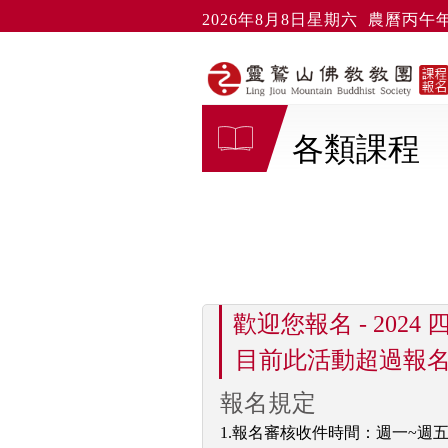
2026年8月8日星期六 農曆丙午年
各類課程
歡迎您報名 - 20
目前此活動超過報名時
報名規定
1.報名審核收件時間：週一~